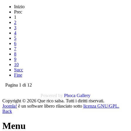
Inizio
Prec
1
2
3
4
5
6
7
8
9
10
Succ
Fine
Pagina 1 di 12
Powered by
Phoca
Gallery
Copyright © 2026 Que rico salsa. Tutti i diritti riservati.
Joomla!
è un software libero rilasciato sotto
licenza GNU/GPL.
Back
Menu