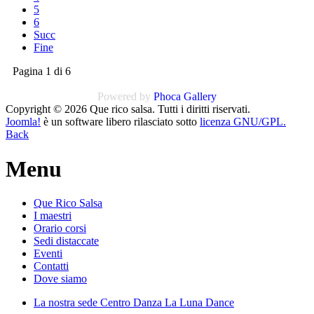
5
6
Succ
Fine
Pagina 1 di 6
Powered by
Phoca
Gallery
Copyright © 2026 Que rico salsa. Tutti i diritti riservati.
Joomla!
è un software libero rilasciato sotto
licenza GNU/GPL.
Back
Menu
Que Rico Salsa
I maestri
Orario corsi
Sedi distaccate
Eventi
Contatti
Dove siamo
La nostra sede Centro Danza La Luna Dance