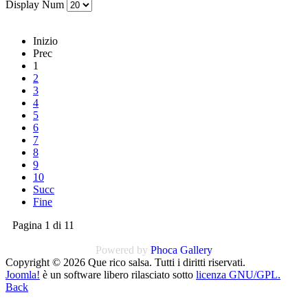
Display Num
Inizio
Prec
1
2
3
4
5
6
7
8
9
10
Succ
Fine
Pagina 1 di 11
Powered by
Phoca
Gallery
Copyright © 2026 Que rico salsa. Tutti i diritti riservati.
Joomla!
è un software libero rilasciato sotto
licenza GNU/GPL.
Back