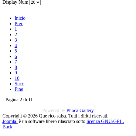
Display Num
Inizio
Prec
1
2
3
4
5
6
7
8
9
10
Succ
Fine
Pagina 2 di 11
Powered by
Phoca
Gallery
Copyright © 2026 Que rico salsa. Tutti i diritti riservati.
Joomla!
è un software libero rilasciato sotto
licenza GNU/GPL.
Back